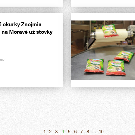
 okurky Znojmia
í na Moravě už stovky
mací
1
2
3
4
5
6
7
8
…
10