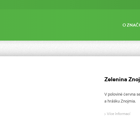
O ZNAČ
Zelenina Znojm
V polovině června s
a hrášku Znojmia.
Více informací