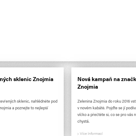
ných sklenic Znojmia
Nová kampaň na znač
Znojmia
tevřených sklenic, nahlédněte pod
Zelenina Znojmia do roku 2016 vs
nojmia a poznejte to nejlepší
v novém kabátě. Pojďte se jí podív
víčko a přečtěte si, co se pro vás n
chystá.
Více informací