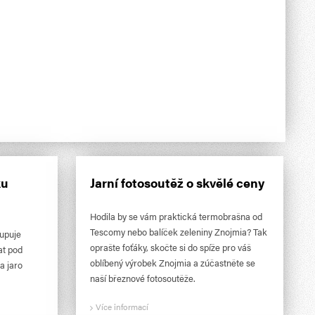
ku
Jarní fotosoutěž o skvělé ceny
Hodila by se vám praktická termobrašna od
Tescomy nebo balíček zeleniny Znojmia? Tak
tupuje
oprašte foťáky, skočte si do spíže pro váš
at pod
oblíbený výrobek Znojmia a zúčastněte se
a jaro
naší březnové fotosoutěže.
Více informací