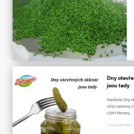
Dny otevře
jsou tady
Navštivte Dny o
víčko zeleniny Z
z jižní Moravy.
Více informací