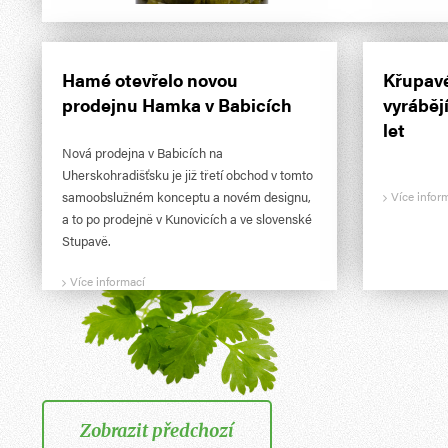
Hamé otevřelo novou
Křupavé
prodejnu Hamka v Babicích
vyráběj
let
Nová prodejna v Babicích na
Uherskohradišťsku je již třetí obchod v tomto
samoobslužném konceptu a novém designu,
Více infor
a to po prodejně v Kunovicích a ve slovenské
Stupavě.
Více informací
Zobrazit předchozí